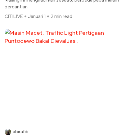
Malang ini menghadirkan sesuatu berbeda pada malam
pergantian
CITILIVE
Januari 1
2 min read
abirafdi