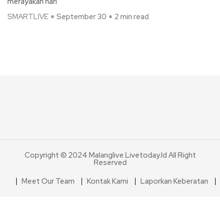
merayakan hari
SMARTLIVE
September 30
2 min read
Copyright © 2024 Malanglive.livetoday.id All Right
Reserved
Meet Our Team
Kontak Kami
Laporkan Keberatan