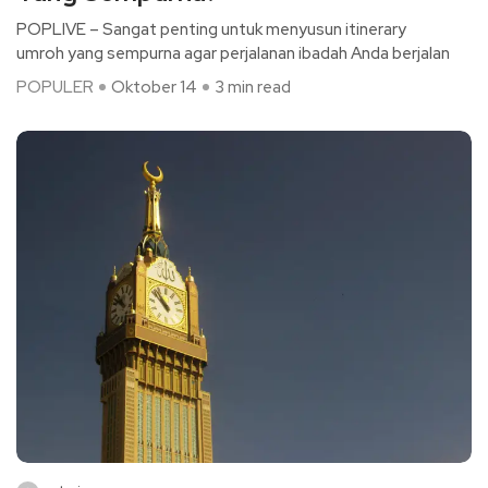
POPLIVE – Sangat penting untuk menyusun itinerary
umroh yang sempurna agar perjalanan ibadah Anda berjalan
POPULER
Oktober 14
3 min read