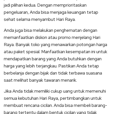
jadi pilihan kedua. Dengan memprioritaskan
pengeluaran, Anda bisa menjaga keuangan tetap
sehat selama menyambut Hari Raya.
Anda juga bisa melakukan penghematan dengan
memanfaatkan diskon atau promo menjelang Hari
Raya. Banyak toko yang menawarkan potongan harga
atau paket spesial. Manfaatkan kesempatan ini untuk
mendapatkan barang yang Anda butuhkan dengan
harga yang lebih terjangkau. Pastikan Anda tetap
berbelanja dengan bijak dan tidak terbawa suasana
saat melihat banyak tawaran menarik.
Jika Anda tidak memiliki cukup uang untuk memenuhi
semua kebutuhan Hari Raya, pertimbangkan untuk
membuat rencana cicilan. Anda bisa membeli barang-
barang tertentu dalam bentuk cicilan yang tidak