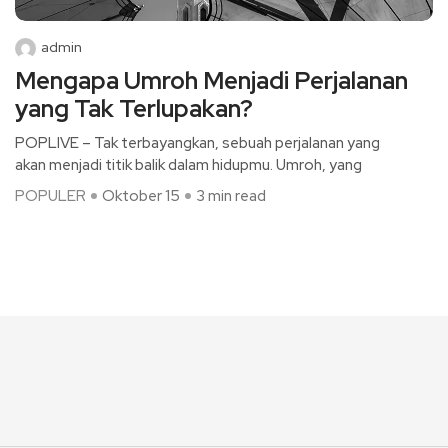
admin
Mengapa Umroh Menjadi Perjalanan
yang Tak Terlupakan?
POPLIVE – Tak terbayangkan, sebuah perjalanan yang
akan menjadi titik balik dalam hidupmu. Umroh, yang
POPULER
Oktober 15
3 min read