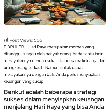
Post Views:
505
POPULER – Hari Raya merupakan momen yang
ditunggu-tunggu oleh banyak orang. Anda tentu ingin
merayakannya dengan suka cita bersama keluarga dan
orang-orang terkasih. Namun, untuk dapat
merayakannya dengan baik, Anda perlu menyiapkan
keuangan yang cukup.
Berikut adalah beberapa strategi
sukses dalam menyiapkan keuangan
menjelang Hari Raya yang bisa Anda