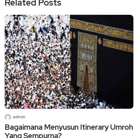
Related Posts
admin
Bagaimana Menyusun Itinerary Umroh
Yang Sempurna?