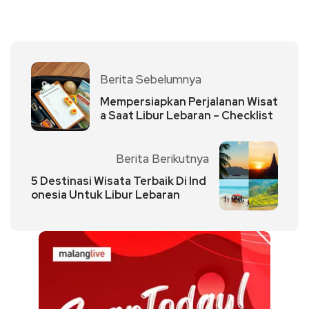
Berita Sebelumnya
Mempersiapkan Perjalanan Wisat
a Saat Libur Lebaran – Checklist
Berita Berikutnya
5 Destinasi Wisata Terbaik Di Ind
onesia Untuk Libur Lebaran