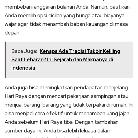
membebani anggaran bulanan Anda. Namun, pastikan
Anda memilih opsi cicilan yang bunga atau biayanya
wajar agar tidak menambah beban keuangan di masa
depan.
Baca Juga:
Kenapa Ada Tradisi Takbir Keliling
Saat Lebaran? Ini Sejarah dan Maknanya di
Indonesia
Anda juga bisa meningkatkan pendapatan menjelang
Hari Raya dengan mencari pekerjaan sampingan atau
menjual barang-barang yang tidak terpakai di rumah. Ini
bisa menjadi cara efektif untuk menambah uang jajan
Anda sebelum Hari Raya tiba. Dengan tambahan
sumber daya ini, Anda bisa lebih leluasa dalam