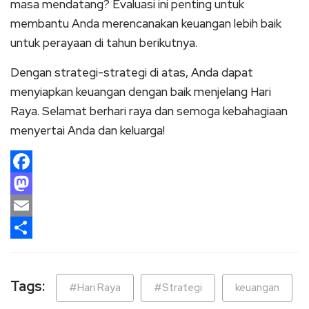
masa mendatang? Evaluasi ini penting untuk
membantu Anda merencanakan keuangan lebih baik
untuk perayaan di tahun berikutnya.
Dengan strategi-strategi di atas, Anda dapat
menyiapkan keuangan dengan baik menjelang Hari
Raya. Selamat berhari raya dan semoga kebahagiaan
menyertai Anda dan keluarga!
Facebook
Mastodon
Email
Share
Tags:
#Hari Raya
#Strategi
keuangan