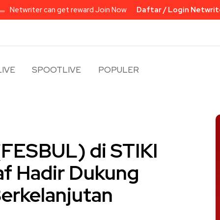
Netwriter can get reward Join Now
Daftar / Login Netwrit
IVE
SPOOTLIVE
POPULER
 (FESBUL) di STIKI
af Hadir Dukung
Berkelanjutan