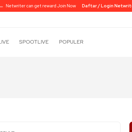
Netwriter can get reward Join Now
Daftar / Login Netwrit
IVE
SPOOTLIVE
POPULER