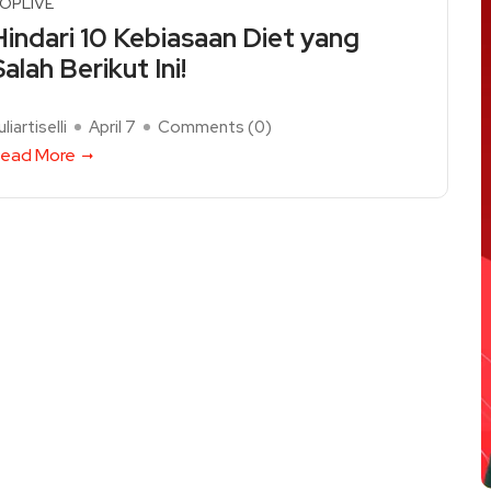
OPLIVE
Hindari 10 Kebiasaan Diet yang
alah Berikut Ini!
uliartiselli
April 7
Comments (
0
)
ead More