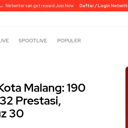
Netwriter can get reward Join Now
Daftar / Login Netwrit
IVE
SPOOTLIVE
POPULER
Kota Malang: 190
32 Prestasi,
uz 30