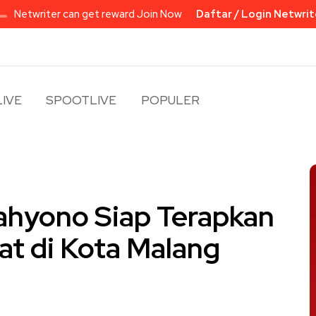
Netwriter can get reward Join Now
Daftar / Login Netwrit
IVE
SPOOTLIVE
POPULER
 Cahyono Siap Terapkan
at di Kota Malang