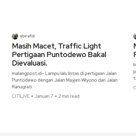
abirafdi
Masih Macet, Traffic Light
Pertigaan Puntodewo Bakal
Dievaluasi.
M
p
malangpost.id– Lampu lalu lintas di pertigaan Jalan
t
Puntodewo dengan Jalan Mayjen Wiyono dan Jalan
Ranugrati
C
CITILIVE
Januari 7
2 min read