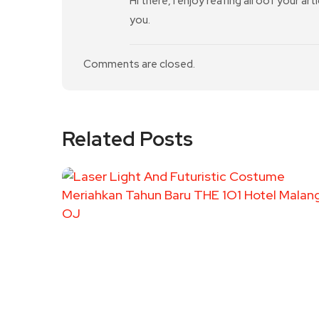
Hi there, I enjoy reafing all oof your ar
you.
Comments are closed.
Related Posts