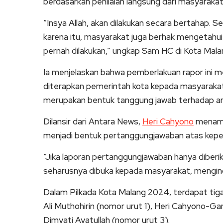
berdasarkan penilaian langsung dari masyaraka
“Insya Allah, akan dilakukan secara bertahap. Se
karena itu, masyarakat juga berhak mengetahui 
pernah dilakukan,” ungkap Sam HC di Kota Mala
Ia menjelaskan bahwa pemberlakuan rapor ini me
diterapkan pemerintah kota kepada masyarakat.
merupakan bentuk tanggung jawab terhadap am
Dilansir dari Antara News,
Heri Cahyono
menamba
menjadi bentuk pertanggungjawaban atas keper
“Jika laporan pertanggungjawaban hanya diberi
seharusnya dibuka kepada masyarakat, menginga
Dalam Pilkada Kota Malang 2024, terdapat tiga
Ali Muthohirin (nomor urut 1), Heri Cahyono-G
Dimyati Ayatullah (nomor urut 3).