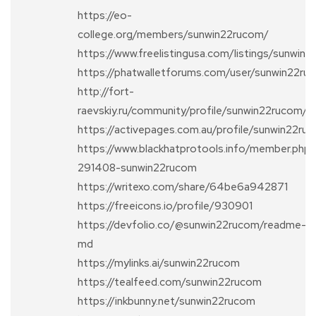
https://eo-
college.org/members/sunwin22rucom/
https://www.freelistingusa.com/listings/sunwin
https://phatwalletforums.com/user/sunwin22ru
http://fort-
raevskiy.ru/community/profile/sunwin22rucom/
https://activepages.com.au/profile/sunwin22ru
https://www.blackhatprotools.info/member.php?
291408-sunwin22rucom
https://writexo.com/share/64be6a942871
https://freeicons.io/profile/930901
https://devfolio.co/@sunwin22rucom/readme-
md
https://mylinks.ai/sunwin22rucom
https://tealfeed.com/sunwin22rucom
https://inkbunny.net/sunwin22rucom