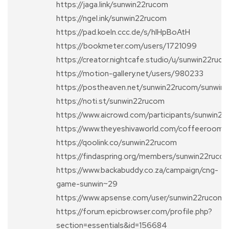
https://jaga.link/sunwin22rucom
https://ngel.ink/sunwin22rucom
https://pad.koeln.ccc.de/s/hIHpBoAtH
https://bookmeter.com/users/1721099
https://creator.nightcafe.studio/u/sunwin22ruc
https://motion-gallery.net/users/980233
https://postheaven.net/sunwin22rucom/sunwin
https://noti.st/sunwin22rucom
https://www.aicrowd.com/participants/sunwin2
https://www.theyeshivaworld.com/coffeeroom/
https://qoolink.co/sunwin22rucom
https://findaspring.org/members/sunwin22ruco
https://www.backabuddy.co.za/campaign/cng-
game-sunwin~29
https://www.apsense.com/user/sunwin22rucom
https://forum.epicbrowser.com/profile.php?
section=essentials&id=156684