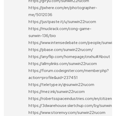
https://gifyu.com/sunwin22rucom
https://pxhere.com/en/photographer-
me/5012036
https://justpaste.it/u/sunwin22rucom
https://muckrack.com/cong-game-
sunwin-136/bio
https://www.intensedebate.com/people/sunwi
https://pbase.com/sunwin22rucom/
https://anyflip.com/homepage/cnxhu#About
https://allmylinks.com/sunwin22rucom
https://forum.codeigniter.com/member.php?
action=profile&uid=237451
https://teletype.in/@sunwin22rucom
https://mez.ink/sunwin22rucom
https://robertsspaceindustries.com/en/citizen
https://3dwarehouse.sketchup.com/by/sunwin2
https://www.storenvy.com/sunwin22rucom