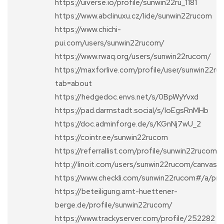
https://uiverse.io/profile/sunwin22ru_1181
https://www.abclinuxu.cz/lide/sunwin22rucom
https://www.chichi-
pui.com/users/sunwin22rucom/
https://www.rwaq.org/users/sunwin22rucom/
https://maxforlive.com/profile/user/sunwin22r
tab=about
https://hedgedoc.envs.net/s/0BpWyYvxd
https://pad.darmstadt.social/s/loEgsRnMHb
https://doc.adminforge.de/s/KGnNj7wU_2
https://cointr.ee/sunwin22rucom
https://referrallist.com/profile/sunwin22rucom/
http://linoit.com/users/sunwin22rucom/canvas
https://www.checkli.com/sunwin22rucom#/a/pr
https://beteiligung.amt-huettener-
berge.de/profile/sunwin22rucom/
https://www.trackyserver.com/profile/252282