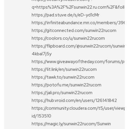
q=https%3A%2F%2Fsunwin22.ru.com%2F&follo
https://pad.stuve.de/s/eD-yd1cMr
https://infiniteabundance.mn.co/members/39
https://gitconnected.com/sunwin22rucom
https://coolors.co/u/sunwin22rucom
https://flipboard.com/@sunwin22rucom/sunwin-
4kbal7j5y
https://www.giveawayoftheday.com/forums/pro
https://lit.link/en/sunwin22rucom
https://tawk.to/sunwin22rucom
https://potofu.me/sunwin22rucom
https://jali.pro/sunwin22rucom
https://hub.vroid.com/en/users/126141842
https://community.cloudera.com/t5/user/viewpr
id/153510
https://magic.ly/sunwin22rucom/Sunwin