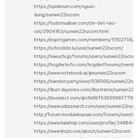
https://spiderum.com/nguoi-
dung/sunwin22rucom
https://tudomuaban.com/chi-tiet-rao-
vat/2904163/sunwin22rucom.html
https://espritgames.com/members/51102706/
https://schoolido.lu/user/sunwin22rucom/
https://kaeuchi.jp/forums/users/sunwin22rucom
https://hcgdietinfo.com/hcgdietforums/memb
https://www.notebook.ai/@sunwin22rucom
https://bandori.party/user/938566/sunwin22ru
https://illust.daysneo.com/illustrator/sunwin22
https://doselect.com/@c9d16f5365996f779b
https://www.udrpsearch.com/user/sunwin22ruc
http://forum.modulebazaar.com/forums/user/s
https://www.halaltrip.com/user/profile/348844
https://www.linqto.me/about/sunwin22rucom