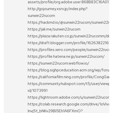
assets/profile/org.adobe.user:868B83C16A
http://gojourney.xsrv.jp/index.php?
sunwin22rucom
https://hackmd.io/@sunwin22rucom/sunwin22r
https://jali.me/sunwin22rucom
https://plaza.rakuten.co.jp/sunwin22rucomm/d
https://draft.blogger.com/profile/162638221
https://profiles.xero.com/people/sunwin22ruco
https://profile.hatena.ne.jp/sunwin22rucom/
https://sunwin22rucom.webflow.io/
https://blog.sighpceducation.acm.org/wp/foru
https://californiafilm.ning.com/profile/CongG
https://community.hubspot.com/t5/user/viewpro
id/1073991
https://lightroom.adobe.com/u/sunwin22rucom
https://colab.research.google.com/drive/1oVivg1
lnvj5t_bNKv29BI5Eh1A6FXmO?