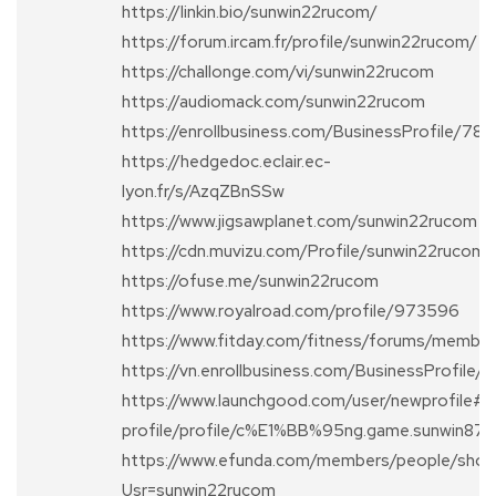
https://linkin.bio/sunwin22rucom/
https://forum.ircam.fr/profile/sunwin22rucom/
https://challonge.com/vi/sunwin22rucom
https://audiomack.com/sunwin22rucom
https://enrollbusiness.com/BusinessProfile/7
https://hedgedoc.eclair.ec-
lyon.fr/s/AzqZBnSSw
https://www.jigsawplanet.com/sunwin22rucom
https://cdn.muvizu.com/Profile/sunwin22rucom
https://ofuse.me/sunwin22rucom
https://www.royalroad.com/profile/973596
https://www.fitday.com/fitness/forums/membe
https://vn.enrollbusiness.com/BusinessProfil
https://www.launchgood.com/user/newprofile#!/
profile/profile/c%E1%BB%95ng.game.sunwin87
https://www.efunda.com/members/people/sho
Usr=sunwin22rucom