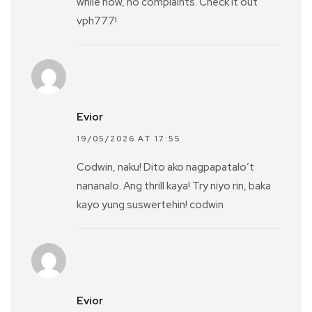
while now, no complaints. Check it out
vph777!
Evior
19/05/2026 AT 17:55
Codwin, naku! Dito ako nagpapatalo’t
nananalo. Ang thrill kaya! Try niyo rin, baka
kayo yung suswertehin! codwin
Evior