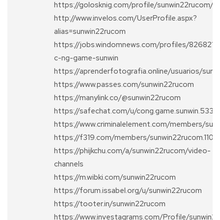
https://golosknig.com/profile/sunwin22rucom/
http://www.invelos.com/UserProfile.aspx?
alias=sunwin22rucom
https://jobs.windomnews.com/profiles/8268215
c-ng-game-sunwin
https://aprenderfotografia.online/usuarios/sun
https://www.passes.com/sunwin22rucom
https://manylink.co/@sunwin22rucom
https://safechat.com/u/cong.game.sunwin.533
https://www.criminalelement.com/members/sunw
https://f319.com/members/sunwin22rucom.110
https://phijkchu.com/a/sunwin22rucom/video-
channels
https://m.wibki.com/sunwin22rucom
https://forum.issabel.org/u/sunwin22rucom
https://tooter.in/sunwin22rucom
https://www.investagrams.com/Profile/sunwin2