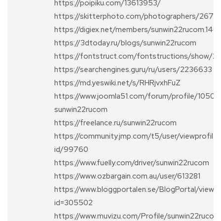
https://poipiku.com/13613953/
https://skitterphoto.com/photographers/267
https://digiex.net/members/sunwin22rucom.146
https://3dtoday.ru/blogs/sunwin22rucom
https://fontstruct.com/fontstructions/show/
https://searchengines.guru/ru/users/2236633
https://md.yeswiki.net/s/RHRjvxhFuZ
https://www.joomla51.com/forum/profile/10503
sunwin22rucom
https://freelance.ru/sunwin22rucom
https://community.jmp.com/t5/user/viewprofile
id/99760
https://www.fuelly.com/driver/sunwin22rucom
https://www.ozbargain.com.au/user/613281
https://www.bloggportalen.se/BlogPortal/view
id=305502
https://www.muvizu.com/Profile/sunwin22rucom