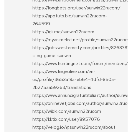
https://www.anibookmark.com/user/sunwin22ru
https://longbets.org/user/sunwin22rucom/
https://apptuts.bio/sunwin22rucom-
264599
https://igli.me/sunwin22rucom
https://myanimelist.net/profile/sunwin22rucom
https://jobs.westerncity.com/profiles/8268381-
c-ng-game-sunwin
https://www.huntingnet.com/forum/members/s
https://www.lingvolive.com/en-
us/profile/3653a18a-eb64-4dfd-850a-
2b275aa59263/translations
https://www.annuncigratuititalia.it/author/sunw
https://onlinevetjobs.com/author/sunwin22ruco
https://wibki.com/sunwin22rucom
https://kktix.com/user/8957076
https://velog.io/@sunwin22rucom/about