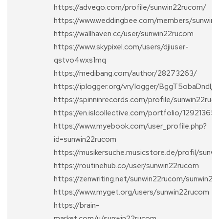
https://advego.com/profile/sunwin22rucom/
https://www.weddingbee.com/members/sunwin
https://wallhaven.cc/user/sunwin22rucom
https://www.skypixel.com/users/djiuser-
qstvo4wxs1mq
https://medibang.com/author/28273263/
https://iplogger.org/vn/logger/BggT5obaDndI/
https://spinninrecords.com/profile/sunwin22ru
https://en.islcollective.com/portfolio/12921365
https://www.myebook.com/user_profile.php?
id=sunwin22rucom
https://musikersuche.musicstore.de/profil/sun
https://routinehub.co/user/sunwin22rucom
https://zenwriting.net/sunwin22rucom/sunwin2
https://www.myget.org/users/sunwin22rucom
https://brain-
market.com/u/sunwin22rucom