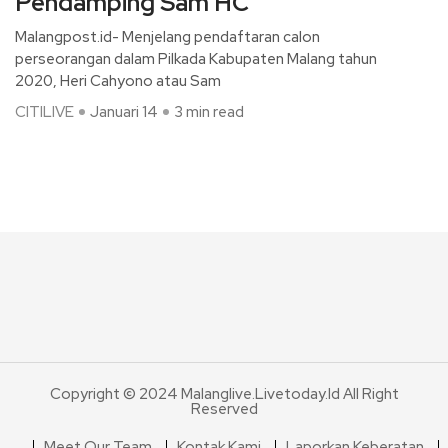
Pendamping Sam HC
Malangpost.id- Menjelang pendaftaran calon
perseorangan dalam Pilkada Kabupaten Malang tahun
2020, Heri Cahyono atau Sam
CITILIVE
Januari 14
3 min read
Copyright © 2024 Malanglive.livetoday.id All Right
Reserved
Meet Our Team
Kontak Kami
Laporkan Keberatan