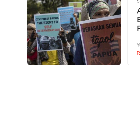
S
Y
R