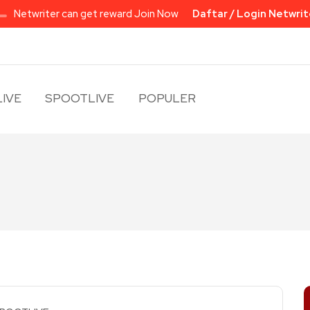
Netwriter can get reward Join Now
Daftar / Login Netwrit
IVE
SPOOTLIVE
POPULER